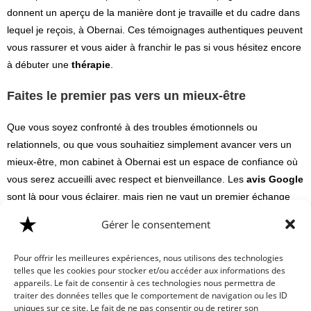
donnent un aperçu de la manière dont je travaille et du cadre dans
lequel je reçois, à Obernai. Ces témoignages authentiques peuvent
vous rassurer et vous aider à franchir le pas si vous hésitez encore
à débuter une
thérapie
.
Faites le premier pas vers un mieux-être
Que vous soyez confronté à des troubles émotionnels ou
relationnels, ou que vous souhaitiez simplement avancer vers un
mieux-être, mon cabinet à Obernai est un espace de confiance où
vous serez accueilli avec respect et bienveillance. Les
avis Google
sont là pour vous éclairer, mais rien ne vaut un premier échange
pour découvrir si ma démarche correspond à vos attentes.
Gérer le consentement
Contactez moi pour en discuter.
Pour offrir les meilleures expériences, nous utilisons des technologies
telles que les cookies pour stocker et/ou accéder aux informations des
appareils. Le fait de consentir à ces technologies nous permettra de
traiter des données telles que le comportement de navigation ou les ID
uniques sur ce site. Le fait de ne pas consentir ou de retirer son